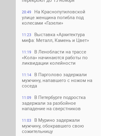
перекроют до 15 ноября
На Краснопутиловской
20:49
улице женщина погибла под
колесами «Газели»
Выставка «Архитектура
11:23
мифа: Металл, Камень и Цвет»
В Ленобласти на трассе
11:19
«Кола» начинаются работы по
ликвидации колейности
В Парголово задержали
11:14
мужчину, напавшего с ножом на
соседа
В Петербурге подростка
11:09
задержали за разбойное
нападение на сверстников
В Мурино задержали
11:03
мужчину, обокравшего свою
сожительницу