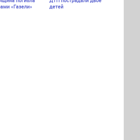
нщина погибла
ДТП пострадали двое
сами «Газели»
детей