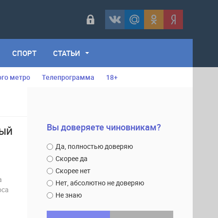
СПОРТ
СТАТЬИ
ого метро
Телепрограмма
18+
Вы доверяете чиновникам?
ВЫЙ
Да, полностью доверяю
Скорее да
Скорее нет
а
Нет, абсолютно не доверяю
оса
Не знаю