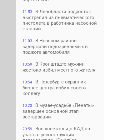
В Ленобласти подросток
11:53
выстрелил из пневматического
пистолета в работника насосной
станции
В Невском районе
11:03
задержали подозреваемых в
поджоге автомобиля
В Кронштадте мужчин
10:59
жестоко избил местного жителя
В Петербурге охранник
10:54
бизнес-центра избил своего
коллегу
В музее-усадьбе «Пенаты»
10:23
завершен основной этап
реставрации
Внешнее кольцо КАД на
20:59
участке реконструкции