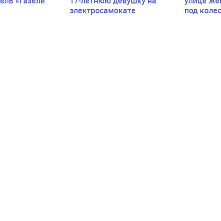
ель «Газели
17-летнюю девушку на
улице же
электросамокате
под коле