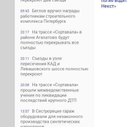
погиб водит
Некст»
Беглов вручил награды
09:45
работникам строительного
комплекса Петербурга
На трассе «Сортавала» в
20:17
районе Агалатово будут
полностью перекрывать все
съезды
Съезды в узле
20:11
пересечения КАД и
Левашовского шоссе полностью
перекроют
На трассе «Сортавала»
20:08
прошли межведомственные
учения по ликвидации
последствий крупного ДТП
В Сестрорецке гараж
13:07
оборудовали для незаконного
производства синтетических
наркотиков