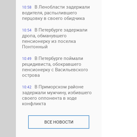
В Ленобласти задержали
10:58
водителя, распылившего
перцовку в своего обидчика
В Петербурге задержали
10:54
дропа, обманувшего
пенсионерку из поселка
Понтонный
В Петербурге поймали
10:49
рецидивиста, обокравшего
пенсионерку с Васильевского
острова
В Приморском районе
10:42
задержали мужчину, избившего
своего оппонента в ходе
конфликта
ВСЕ НОВОСТИ