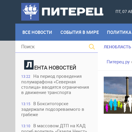
ПТ, 07 
ВСЕ НОВОСТИ
СОБЫТИЯ В МИРЕ
ПОЛИТИКА
ЛЕНОБЛАСТЬ
Питерец.ру
ЕНТА НОВОСТЕЙ
На период проведения
13:22
полумарафона «Северная
столица» вводятся ограничения
в движение транспорта
В Бокситогорске
13:15
задержали подозреваемого в
грабеже
В массовом ДТП на КАД
13:10
погиб водитель «Газели Некст»