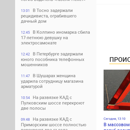
В Тосно задержали
13:01
рецидивиста, ограбившего
дачный дом
В Колпино иномарка сбила
12:45
17-летнюю девушку на
электросамокате
В Петербурге задержали
12:42
ПРОИС
юного пособника телефонных
мошенников
В Шушарах женщина
11:47
ударила сотрудницу магазина
арматурой
На развязке КАД с
10:54
Пулковским шоссе перекроют
две полосы
На развязке КАД с
Сегодня, 13:10
09:48
В массовом
Приморским шоссе полностью
перекроют два съезда