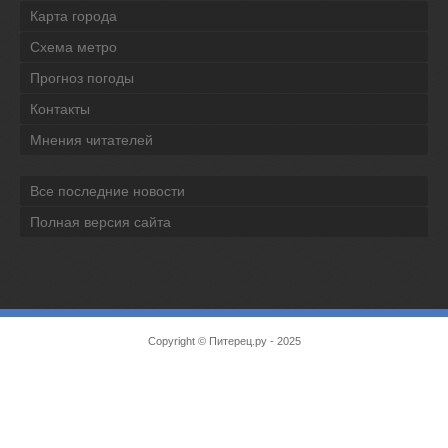
Карта города
Схема метро
Прогноз погоды
Контакты
Мнения читателей
Все последние новости
Полная версия сайта
Copyright ©
Питерец.ру
- 2025