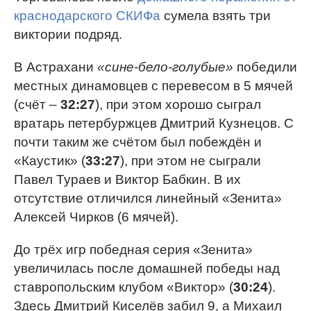
краснодарского СКИФа
сумела взять три
виктории подряд.
В Астрахани
«сине-бело-голубые»
победили
местных динамовцев с перевесом в 5 мячей
(счёт –
32:27
), при этом хорошо сыграл
вратарь петербуржцев Дмитрий Кузнецов. С
почти таким же счётом был побеждён и
«Каустик» (
33:27
), при этом не сыграли
Павел Тураев и Виктор Бабкин. В их
отсутствие отличился линейный «Зенита»
Алексей Чирков (6 мячей).
До трёх игр победная серия «Зенита»
увеличилась после домашней победы над
ставропольским клубом «Виктор» (
30:24
).
Здесь Дмитрий Киселёв забил 9, а Михаил