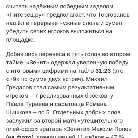
считать надёжным победным заделом.
«Питерец.ру» предполагает, что Торгованов
нашёл в перерыве нужные слова и сумел
убедить своих игроков выложиться на
площадке.
Добившись перевеса в пять голов во втором
тайме, «Зенит» одержал уверенную победу
с итоговыми цифрами на табло
31:23
(это
«+9» по сумме двух встреч). Михаил
Гредасов стал самым результативным
игроком – 7 реализованных бросков, у
Павла Тураева и саратовца Романа
Шишкова – по 5. Отдельных добрых слов
заслужил за второй матч «утешительного
плей-офф» вратарь «Зенита» Максим Попов
(на фото)
, совершивший 11 сэйвов – 47 %