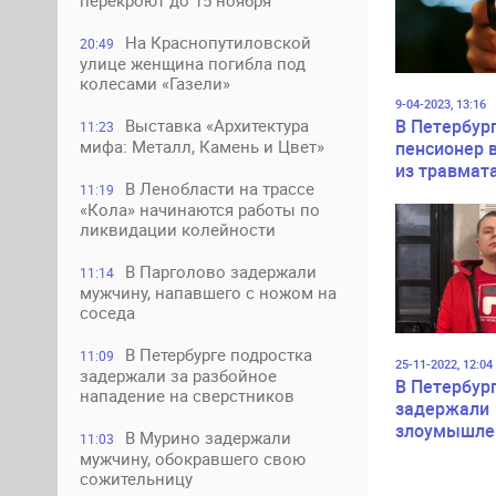
перекроют до 15 ноября
На Краснопутиловской
20:49
улице женщина погибла под
колесами «Газели»
9-04-2023, 13:16
В Петербур
Выставка «Архитектура
11:23
мифа: Металл, Камень и Цвет»
пенсионер 
из травмат
В Ленобласти на трассе
своему 24-
11:19
«Кола» начинаются работы по
оппоненту
ликвидации колейности
В Парголово задержали
11:14
мужчину, напавшего с ножом на
соседа
В Петербурге подростка
11:09
25-11-2022, 12:04
задержали за разбойное
В Петербур
нападение на сверстников
задержали
злоумышле
В Мурино задержали
11:03
стрелявшег
мужчину, обокравшего свою
мужчину в 
сожительницу