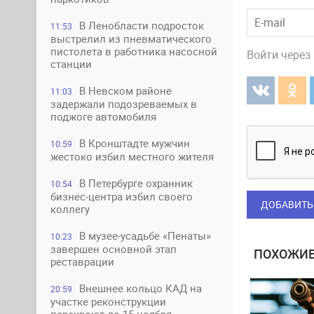
В Ленобласти подросток
11:53
выстрелил из пневматического
пистолета в работника насосной
Войти через
станции
В Невском районе
11:03
задержали подозреваемых в
поджоге автомобиля
В Кронштадте мужчин
10:59
жестоко избил местного жителя
В Петербурге охранник
10:54
бизнес-центра избил своего
ДОБАВИТЬ
коллегу
В музее-усадьбе «Пенаты»
10:23
завершен основной этап
ПОХОЖИЕ
реставрации
Внешнее кольцо КАД на
20:59
участке реконструкции