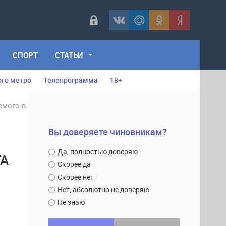
СПОРТ
СТАТЬИ
ого метро
Телепрограмма
18+
емого в
Вы доверяете чиновникам?
Да, полностью доверяю
ТА
Скорее да
Скорее нет
Нет, абсолютно не доверяю
Не знаю