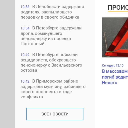
дорожного 
ПРОИС
В Ленобласти задержали
10:58
водителя, распылившего
перцовку в своего обидчика
В Петербурге задержали
10:54
дропа, обманувшего
пенсионерку из поселка
Понтонный
В Петербурге поймали
10:49
рецидивиста, обокравшего
пенсионерку с Васильевского
Сегодня, 13:10
острова
В массовом
погиб водит
В Приморском районе
10:42
Некст»
задержали мужчину, избившего
своего оппонента в ходе
конфликта
ВСЕ НОВОСТИ