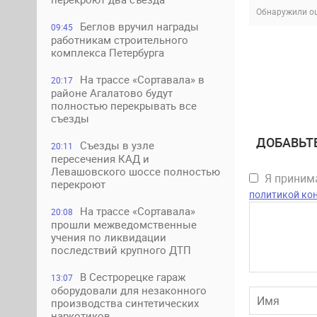
Обнаружили ош
Беглов вручил награды
09:45
работникам строительного
комплекса Петербурга
На трассе «Сортавала» в
20:17
районе Агалатово будут
полностью перекрывать все
съезды
ДОБАВЬТ
Съезды в узле
20:11
пересечения КАД и
Левашовского шоссе полностью
Я прини
перекроют
политикой ко
На трассе «Сортавала»
20:08
прошли межведомственные
учения по ликвидации
последствий крупного ДТП
В Сестрорецке гараж
13:07
оборудовали для незаконного
производства синтетических
наркотиков