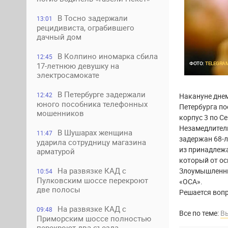
В Тосно задержали
13:01
рецидивиста, ограбившего
дачный дом
В Колпино иномарка сбила
12:45
ФОТО:
TELEGRA
17-летнюю девушку на
электросамокате
В Петербурге задержали
12:42
Накануне днем
юного пособника телефонных
Петербурга по
мошенников
корпус 3 по С
Незамедлител
В Шушарах женщина
11:47
задержан 68-л
ударила сотрудницу магазина
из принадлежа
арматурой
который от ос
На развязке КАД с
Злоумышленник
10:54
Пулковским шоссе перекроют
«ОСА».
две полосы
Решается вопр
На развязке КАД с
09:48
Все по теме:
В
Приморским шоссе полностью
перекроют два съезда