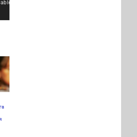
нии
га
я