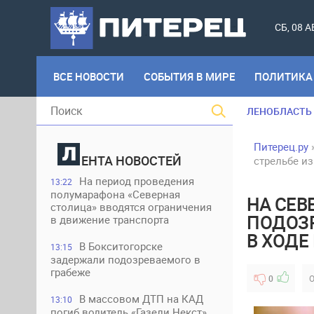
СБ, 08 
ВСЕ НОВОСТИ
СОБЫТИЯ В МИРЕ
ПОЛИТИКА
ЛЕНОБЛАСТЬ
Питерец.ру
ЕНТА НОВОСТЕЙ
стрельбе из
На период проведения
13:22
полумарафона «Северная
НА СЕВ
столица» вводятся ограничения
ПОДОЗР
в движение транспорта
В ХОДЕ
В Бокситогорске
13:15
задержали подозреваемого в
грабеже
0
О
В массовом ДТП на КАД
13:10
погиб водитель «Газели Некст»