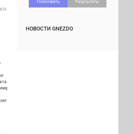
Голосовать
Результаты
ОГО
НОВОСТИ GNEZDO
5
ыл
икта
ему,
олет