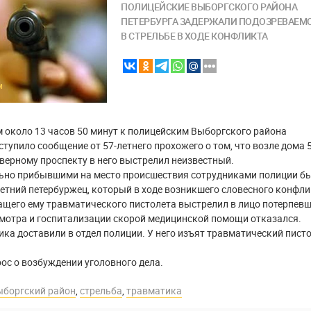
ПОЛИЦЕЙСКИЕ ВЫБОРГСКОГО РАЙОНА
ПЕТЕРБУРГА ЗАДЕРЖАЛИ ПОДОЗРЕВАЕМ
В СТРЕЛЬБЕ В ХОДЕ КОНФЛИКТА
M
 около 13 часов 50 минут к полицейским Выборгского района
ступило сообщение от 57-летнего прохожего о том, что возле дома 
еверному проспекту в него выстрелил неизвестный.
ьно прибывшими на место происшествия сотрудниками полиции б
етний петербуржец, который в ходе возникшего словесного конфл
щего ему травматического пистолета выстрелил в лицо потерпевш
мотра и госпитализации скорой медицинской помощи отказался.
а доставили в отдел полиции. У него изъят травматический пист
ос о возбуждении уголовного дела.
ыборгский район
,
стрельба
,
травматика