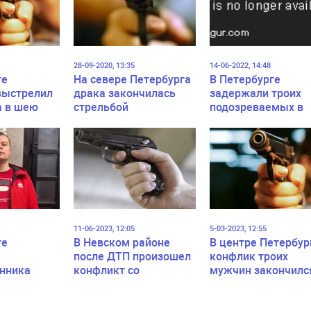
28-09-2020, 13:35
14-06-2022, 14:48
ге
На севере Петербурга
В Петербурге
выстрелил
драка закончилась
задержали троих
а в шею
стрельбой
подозреваемых в
летнему
разбойном нападе
11-06-2023, 12:05
5-03-2023, 12:55
ге
В Невском районе
В центре Петербур
после ДТП произошел
конфлик троих
нника
конфликт со
мужчин закончилс
о в
стрельбой
стрельбой из
ходе
травмата