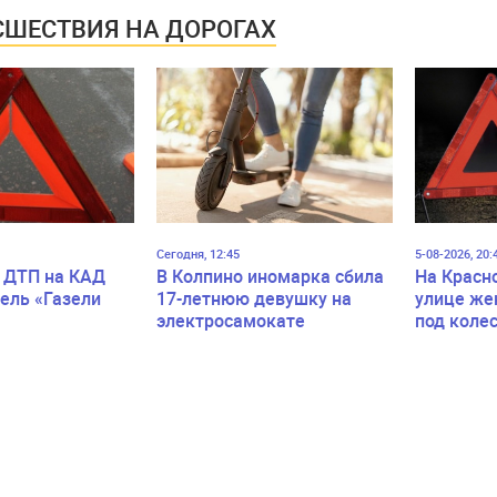
конфликта
ШЕСТВИЯ НА ДОРОГАХ
Сегодня, 12:45
5-08-2026, 20:
 ДТП на КАД
В Колпино иномарка сбила
На Красн
ель «Газели
17-летнюю девушку на
улице же
электросамокате
под коле