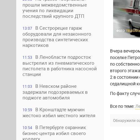
прошли межведомственные
учения по ликвидации
последствий крупного ДТП
В Сестрорецке гараж
13:07
ФОТО:
TELEGRA
оборудовали для незаконного
производства синтетических
наркотиков
Вчера вечером
В Ленобласти подросток
поселке Петро
11:53
выстрелил из пневматического
по собственно
пистолета в работника насосной
второго этаж
станции
2 в состоянии
седалищной ко
В Невском районе
11:03
задержали подозреваемых в
По факту случ
поджоге автомобиля
Все по теме:
Л
В Кронштадте мужчин
10:59
жестоко избил местного жителя
Обнаружили ош
В Петербурге охранник
10:54
бизнес-центра избил своего
коллегу