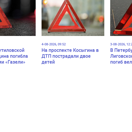
4-08-2026, 09:52
3-08-2026, 12:
утиловской
На проспекте Косыгина в
В Петерб
ина погибла
ДТП пострадали двое
Лиговско
ми «Газели»
детей
погиб ве