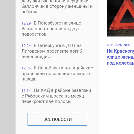
девушки распылили перцовый
баллончик в сторону женщины и
ребенка
В Петербурге на улице
12:29
Вавиловых напали на двух
подростков
В Петербурге в ДТП на
5-08-2026, 20:49
12:24
На Красноп
Лиговском проспекте погиб
велосипедист
улице женщ
под колеса
В Ленобласти полицейские
12:06
проверили поселения кочевого
народа
На КАД в районе развязки
11:14
с Рябовским шоссе на месяц
перекроют две полосы
ВСЕ НОВОСТИ