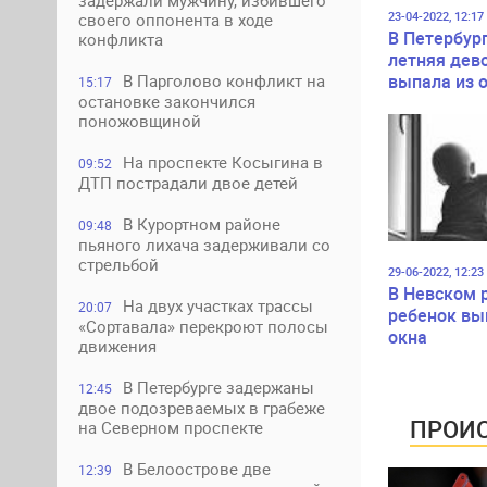
задержали мужчину, избившего
23-04-2022, 12:17
своего оппонента в ходе
В Петербург
конфликта
летняя дев
выпала из 
В Парголово конфликт на
15:17
остановке закончился
четвертого
поножовщиной
На проспекте Косыгина в
09:52
ДТП пострадали двое детей
В Курортном районе
09:48
пьяного лихача задерживали со
стрельбой
29-06-2022, 12:23
В Невском 
На двух участках трассы
20:07
ребенок вы
«Сортавала» перекроют полосы
окна
движения
В Петербурге задержаны
12:45
двое подозреваемых в грабеже
ПРОИС
на Северном проспекте
В Белоострове две
12:39