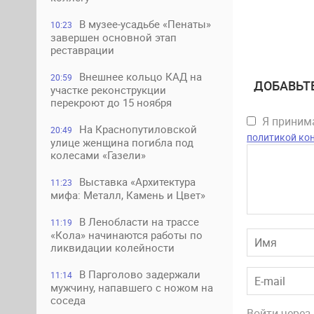
В музее-усадьбе «Пенаты»
10:23
завершен основной этап
реставрации
Внешнее кольцо КАД на
20:59
ДОБАВЬТ
участке реконструкции
перекроют до 15 ноября
Я прини
На Краснопутиловской
20:49
политикой ко
улице женщина погибла под
колесами «Газели»
Выставка «Архитектура
11:23
мифа: Металл, Камень и Цвет»
В Ленобласти на трассе
11:19
«Кола» начинаются работы по
ликвидации колейности
В Парголово задержали
11:14
мужчину, напавшего с ножом на
соседа
Войти через