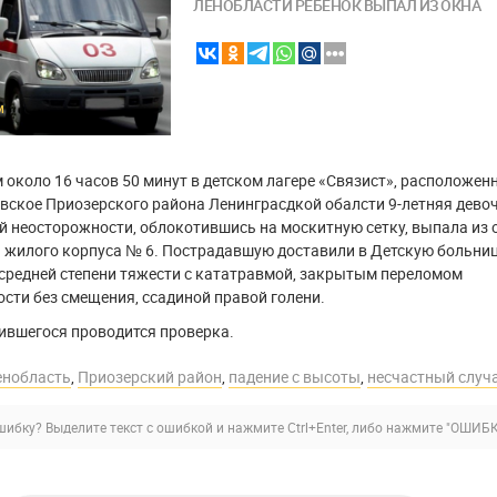
ЛЕНОБЛАСТИ РЕБЕНОК ВЫПАЛ ИЗ ОКНА
M
 около 16 часов 50 минут в детском лагере «Связист», расположен
вское Приозерского района Ленинграсдкой обалсти 9-летняя дево
й неосторожности, облокотившись на москитную сетку, выпала из 
а жилого корпуса № 6. Пострадавшую доставили в Детскую больни
 средней степени тяжести с кататравмой, закрытым переломом
сти без смещения, ссадиной правой голени.
ившегося проводится проверка.
енобласть
,
Приозерский район
,
падение с высоты
,
несчастный случ
ибку? Выделите текст с ошибкой и нажмите Ctrl+Enter, либо нажмите
"ОШИБК