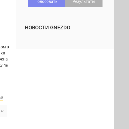
Голосовать
Результаты
НОВОСТИ GNEZDO
ном в
чка
окна
цу №
ай
А"