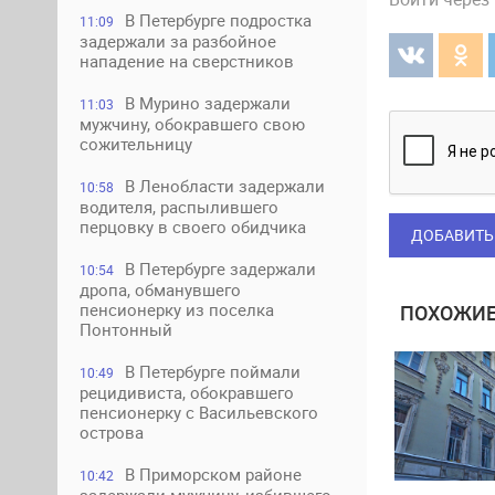
В Петербурге подростка
11:09
задержали за разбойное
нападение на сверстников
В Мурино задержали
11:03
мужчину, обокравшего свою
сожительницу
В Ленобласти задержали
10:58
водителя, распылившего
перцовку в своего обидчика
ДОБАВИТЬ
В Петербурге задержали
10:54
дропа, обманувшего
пенсионерку из поселка
ПОХОЖИЕ
Понтонный
В Петербурге поймали
10:49
рецидивиста, обокравшего
пенсионерку с Васильевского
острова
В Приморском районе
10:42