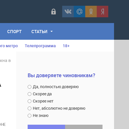
СПОРТ
СТАТЬИ
ого метро
Телепрограмма
18+
кна в
Вы доверяете чиновникам?
А
Да, полностью доверяю
Скорее да
Скорее нет
Нет, абсолютно не доверяю
Не знаю
ОНЕ