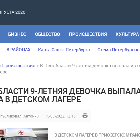
АВГУСТА 2026
БИЗНЕС
ОБЩЕСТВО
ПРОИСШЕСТВИЯ
КУЛЬТУРА
В РАЙОНАХ
Карта Санкт-Петербурга
Схема Петербургск
»
Происшествия
» В Ленобласти 9-летняя девочка выпала из о
гере
БЛАСТИ 9-ЛЕТНЯЯ ДЕВОЧКА ВЫПАЛ
А В ДЕТСКОМ ЛАГЕРЕ
публиковал:
Антон78
15-08-2022, 12:15
В ДЕТСКОМ ЛАГЕРЕ В ПРИОЗЕРСКОМ РАЙ