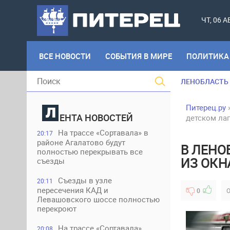
ЧТ, 06 
ВСЕ НОВОСТИ
СОБЫТИЯ В МИРЕ
ПОЛИТИКА
ЛЕНОБЛАСТЬ
Питерец.ру
ЕНТА НОВОСТЕЙ
детском ла
На трассе «Сортавала» в
20:17
районе Агалатово будут
В ЛЕНО
полностью перекрывать все
ИЗ ОКН
съезды
Съезды в узле
20:11
пересечения КАД и
0
О
Левашовского шоссе полностью
перекроют
На трассе «Сортавала»
20:08