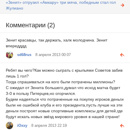
«Зенит» отгрузил «Амкару» три мяча, победным стал гол
Жулиано
Комментарии (2)
Зенит красавцы, так держать, халк молодчина. Зенит
впередддд
sd68rus
8 апреля 2013 00:07
Ребят вы чего?Как можно сыграть с крыльями Советов забив
лишь 1 гол?
Тогда спрашиваться на кого были потрачены миллионы?
С ожидал от Зенита большего,думал что исход матча будет
3-0 в пользу Питерцев,но огорчился.
Будем надеяться что потраченные на покупку игроков деньги
были не ошибкой клуба и его президента,пусть лучше на эти
деньги построят новые спортивные комплексы для детей,где
будут искать новых звёзд мирового уровня в нашей стране!
iOxxy
8 апреля 2013 22:19