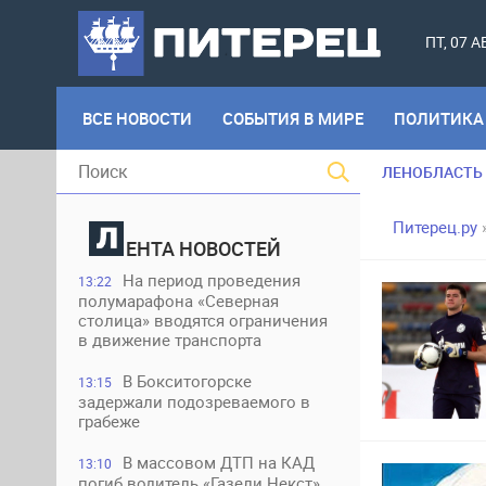
ПТ, 07 
ВСЕ НОВОСТИ
СОБЫТИЯ В МИРЕ
ПОЛИТИКА
ЛЕНОБЛАСТЬ
Питерец.ру
ЕНТА НОВОСТЕЙ
На период проведения
13:22
полумарафона «Северная
столица» вводятся ограничения
в движение транспорта
В Бокситогорске
13:15
задержали подозреваемого в
грабеже
В массовом ДТП на КАД
13:10
погиб водитель «Газели Некст»