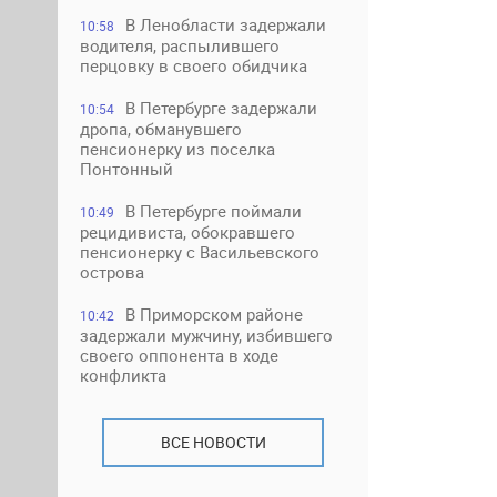
В Ленобласти задержали
10:58
водителя, распылившего
перцовку в своего обидчика
В Петербурге задержали
10:54
дропа, обманувшего
пенсионерку из поселка
Понтонный
В Петербурге поймали
10:49
рецидивиста, обокравшего
пенсионерку с Васильевского
острова
В Приморском районе
10:42
задержали мужчину, избившего
своего оппонента в ходе
конфликта
ВСЕ НОВОСТИ