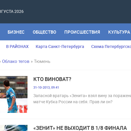
АВГУСТА 2026
БИЗНЕС
ОБЩЕСТВО
ПРОИСШЕСТВИЯ
КУЛЬТУРА
В РАЙОНАХ
Карта Санкт-Петербурга
Схема Петербургск
»
Облако тегов
» Тюмень
КТО ВИНОВАТ?
31-10-2013, 09:41
Запасной вратарь «Зенита» взял вину за поражен
матче Кубка России на себя. Прав ли он?
«ЗЕНИТ» НЕ ВЫХОДИТ В 1/8 ФИНАЛА