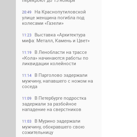
перекроют до 15 ноября
На Краснопутиловской
20:49
улице женщина погибла под
колесами «Газели»
Выставка «Архитектура
11:23
мифа: Металл, Камень и Цвет»
В Ленобласти на трассе
11:19
«Кола» начинаются работы по
ликвидации колейности
В Парголово задержали
11:14
мужчину, напавшего с ножом на
соседа
В Петербурге подростка
11:09
задержали за разбойное
нападение на сверстников
В Мурино задержали
11:03
мужчину, обокравшего свою
сожительницу