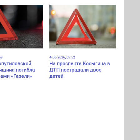
49
4-08-2026, 09:52
опутиловской
На проспекте Косыгина в
нщина погибла
ДТП пострадали двое
сами «Газели»
детей