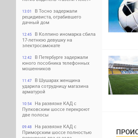
В Тосно задержали
13:01
рецидивиста, ограбившего
дачный дом
В Колпино иномарка сбила
12:45
17-летнюю девушку на
электросамокате
В Петербурге задержали
12:42
юного пособника телефонных
мошенников
В Шушарах женщина
11:47
ударила сотрудницу магазина
арматурой
На развязке КАД с
10:54
Пулковским шоссе перекроют
две полосы
На развязке КАД с
09:48
ПРОИС
Приморским шоссе полностью
перекроют два съезда