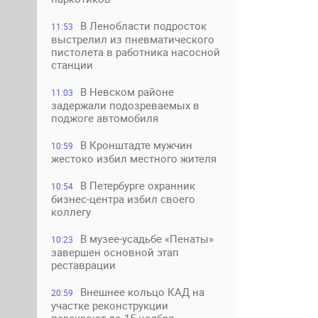
В Ленобласти подросток
11:53
выстрелил из пневматического
пистолета в работника насосной
станции
В Невском районе
11:03
задержали подозреваемых в
поджоге автомобиля
В Кронштадте мужчин
10:59
жестоко избил местного жителя
В Петербурге охранник
10:54
бизнес-центра избил своего
коллегу
В музее-усадьбе «Пенаты»
10:23
завершен основной этап
реставрации
Внешнее кольцо КАД на
20:59
участке реконструкции