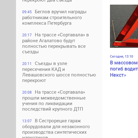
Беглов вручил награды
09:45
работникам строительного
комплекса Петербурга
На трассе «Сортавала» в
20:17
районе Агалатово будут
полностью перекрывать все
съезды
Сегодня, 13:10
В массовом
Съезды в узле
20:11
погиб водит
пересечения КАД и
Левашовского шоссе полностью
Некст»
перекроют
На трассе «Сортавала»
20:08
прошли межведомственные
учения по ликвидации
последствий крупного ДТП
В Сестрорецке гараж
13:07
оборудовали для незаконного
производства синтетических
наркотиков