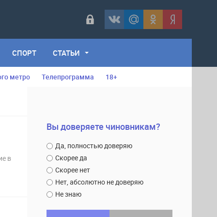
СПОРТ
СТАТЬИ
ого метро
Телепрограмма
18+
Вы доверяете чиновникам?
Да, полностью доверяю
Скорее да
ие в
Скорее нет
Нет, абсолютно не доверяю
Не знаю