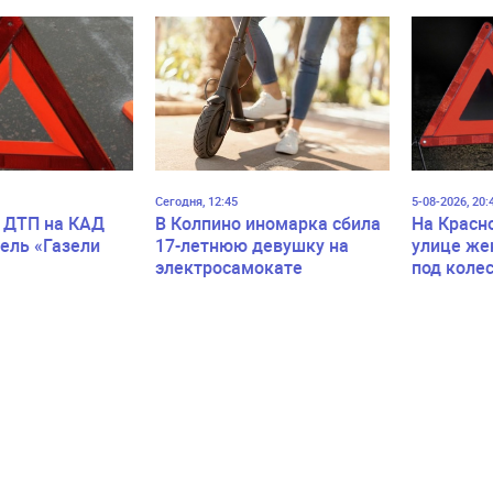
Сегодня, 12:45
5-08-2026, 20:
 ДТП на КАД
В Колпино иномарка сбила
На Красн
ель «Газели
17-летнюю девушку на
улице же
электросамокате
под коле