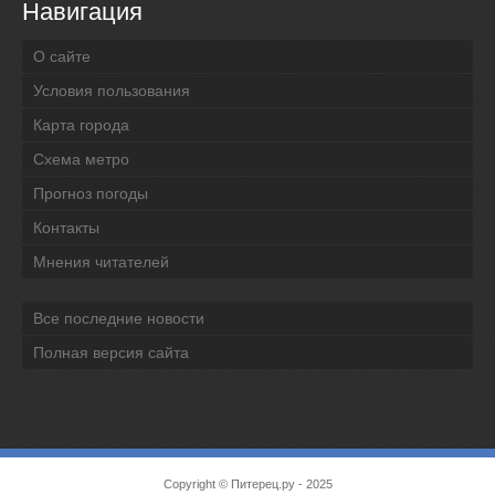
Навигация
О сайте
Условия пользования
Карта города
Схема метро
Прогноз погоды
Контакты
Мнения читателей
Все последние новости
Полная версия сайта
Copyright ©
Питерец.ру
- 2025