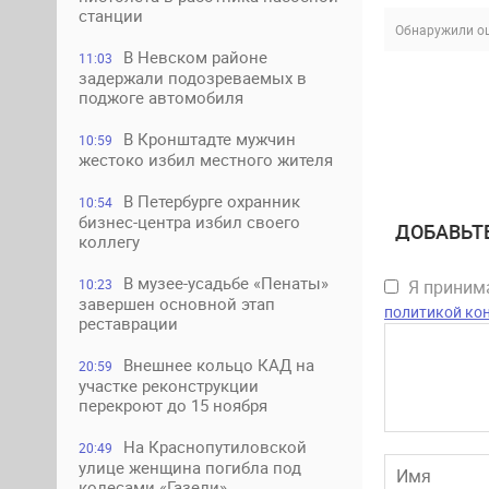
станции
Обнаружили ош
В Невском районе
11:03
задержали подозреваемых в
поджоге автомобиля
В Кронштадте мужчин
10:59
жестоко избил местного жителя
В Петербурге охранник
10:54
бизнес-центра избил своего
ДОБАВЬТ
коллегу
В музее-усадьбе «Пенаты»
10:23
Я прини
завершен основной этап
политикой ко
реставрации
Внешнее кольцо КАД на
20:59
участке реконструкции
перекроют до 15 ноября
На Краснопутиловской
20:49
улице женщина погибла под
колесами «Газели»