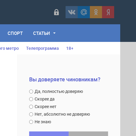
СПОРТ
СТАТЬИ
ого метро
Телепрограмма
18+
Вы доверяете чиновникам?
Да, полностью доверяю
Скорее да
Скорее нет
Нет, абсолютно не доверяю
Не знаю