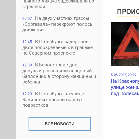
пьяного лихача задерживали со
стрельбой
ПРОИС
На двух участках трассы
20:07
«Сортавала» перекроют полосы
движения
В Петербурге задержаны
12:45
двое подозреваемых в грабеже
на Северном проспекте
В Белоострове две
12:39
девушки распылили перцовый
5-08-2026, 20:49
баллончик в сторону женщины и
На Красноп
ребенка
улице женщ
под колеса
В Петербурге на улице
12:29
Вавиловых напали на двух
подростков
ВСЕ НОВОСТИ