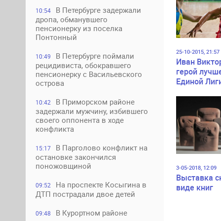
В Петербурге задержали
10:54
дропа, обманувшего
пенсионерку из поселка
Понтонный
25-10-2015, 21:57
В Петербурге поймали
10:49
Иван Викто
рецидивиста, обокравшего
герой лучш
пенсионерку с Васильевского
Единой Лиг
острова
В Приморском районе
10:42
задержали мужчину, избившего
своего оппонента в ходе
конфликта
В Парголово конфликт на
15:17
остановке закончился
поножовщиной
3-05-2018, 12:09
Выставка с
На проспекте Косыгина в
09:52
виде книг
ДТП пострадали двое детей
В Курортном районе
09:48