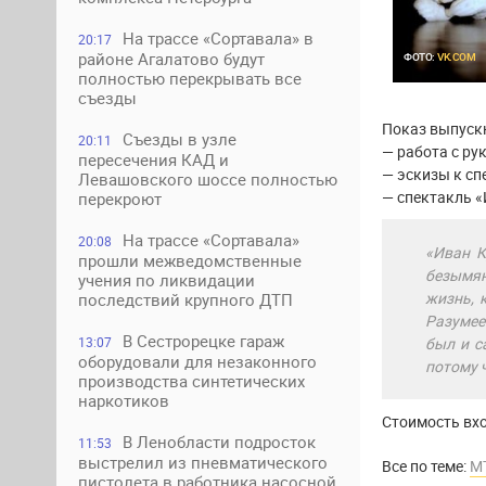
На трассе «Сортавала» в
20:17
районе Агалатово будут
ФОТО:
VK.COM
полностью перекрывать все
съезды
Показ выпускн
Съезды в узле
20:11
— работа с ру
пересечения КАД и
— эскизы к сп
Левашовского шоссе полностью
— спектакль «
перекроют
На трассе «Сортавала»
20:08
«Иван К
прошли межведомственные
безымян
учения по ликвидации
жизнь, 
последствий крупного ДТП
Разумее
В Сестрорецке гараж
13:07
был и с
оборудовали для незаконного
потому ч
производства синтетических
наркотиков
Стоимость вхо
В Ленобласти подросток
11:53
выстрелил из пневматического
Все по теме:
М
пистолета в работника насосной