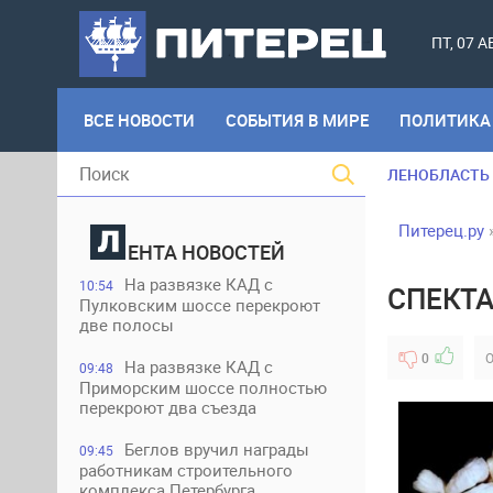
ПТ, 07 
ВСЕ НОВОСТИ
СОБЫТИЯ В МИРЕ
ПОЛИТИКА
ЛЕНОБЛАСТЬ
Питерец.ру
ЕНТА НОВОСТЕЙ
На развязке КАД с
10:54
СПЕКТА
Пулковским шоссе перекроют
две полосы
0
О
На развязке КАД с
09:48
Приморским шоссе полностью
перекроют два съезда
Беглов вручил награды
09:45
работникам строительного
комплекса Петербурга