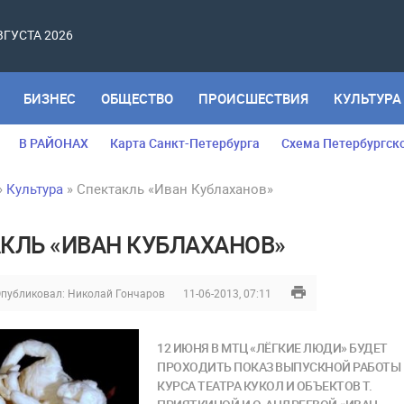
АВГУСТА 2026
БИЗНЕС
ОБЩЕСТВО
ПРОИСШЕСТВИЯ
КУЛЬТУРА
В РАЙОНАХ
Карта Санкт-Петербурга
Схема Петербургск
»
Культура
» Спектакль «Иван Кублаханов»
КЛЬ «ИВАН КУБЛАХАНОВ»
публиковал:
Николай Гончаров
11-06-2013, 07:11
12 ИЮНЯ В МТЦ «ЛЁГКИЕ ЛЮДИ» БУДЕТ
ПРОХОДИТЬ ПОКАЗ ВЫПУСКНОЙ РАБОТЫ
КУРСА ТЕАТРА КУКОЛ И ОБЪЕКТОВ Т.