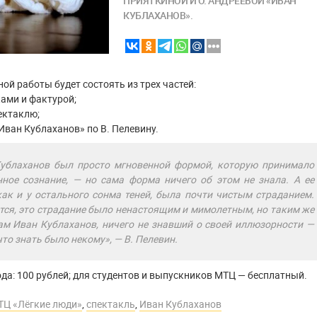
ПРИЯТКИНОЙ И О. АНДРЕЕВОЙ «ИВАН
КУБЛАХАНОВ».
ой работы будет состоять из трех частей:
ками и фактурой;
ектаклю;
Иван Кублаханов» по В. Пелевину.
ублаханов был просто мгновенной формой, которую принимало
ное сознание, — но сама форма ничего об этом не знала. А ее
как и у остального сонма теней, была почти чистым страданием.
тся, это страдание было ненастоящим и мимолетным, но таким же
ам Иван Кублаханов, ничего не знавший о своей иллюзорности —
то знать было некому», — В. Пелевин.
да: 100 рублей; для студентов и выпускников МТЦ — бесплатный.
ТЦ «Лёгкие люди»
,
спектакль
,
Иван Кублаханов