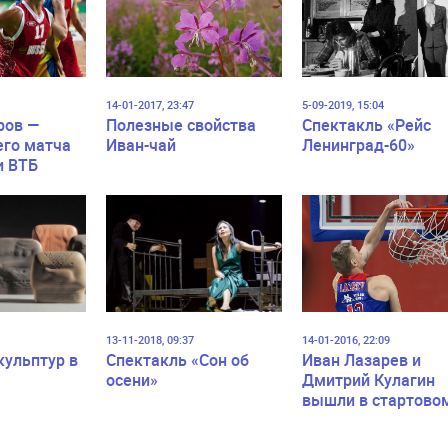
14-01-2017, 23:47
5-09-2019, 15:04
ров —
Полезные свойства
Cпектакль «Рейс
его матча
Иван-чай
Ленинград-60»
и ВТБ
13-11-2018, 09:37
14-01-2016, 22:09
кульптур в
Спектакль «Сон об
Иван Лазарев и
осени»
Дмитрий Кулагин
вышли в стартово
составе ЦСКА в
Евролиге