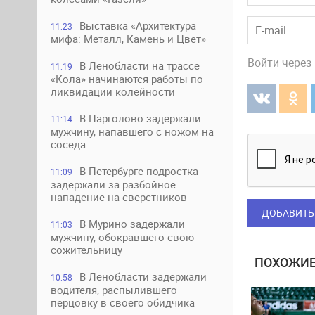
Выставка «Архитектура
11:23
мифа: Металл, Камень и Цвет»
Войти через
В Ленобласти на трассе
11:19
«Кола» начинаются работы по
ликвидации колейности
В Парголово задержали
11:14
мужчину, напавшего с ножом на
соседа
В Петербурге подростка
11:09
задержали за разбойное
нападение на сверстников
ДОБАВИТЬ
В Мурино задержали
11:03
мужчину, обокравшего свою
сожительницу
ПОХОЖИЕ
В Ленобласти задержали
10:58
водителя, распылившего
перцовку в своего обидчика