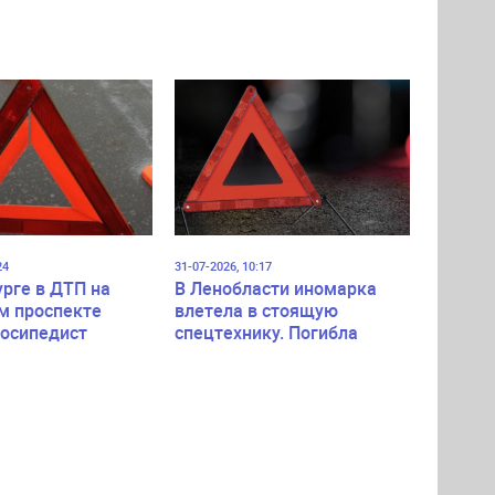
24
31-07-2026, 10:17
урге в ДТП на
В Ленобласти иномарка
м проспекте
влетела в стоящую
лосипедист
спецтехнику. Погибла
пассажирка легковушки