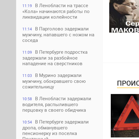
В Ленобласти на трассе
11:19
«Кола» начинаются работы по
ликвидации колейности
В Парголово задержали
11:14
мужчину, напавшего с ножом на
соседа
В Петербурге подростка
11:09
задержали за разбойное
нападение на сверстников
В Мурино задержали
11:03
мужчину, обокравшего свою
ПРОИС
сожительницу
В Ленобласти задержали
10:58
водителя, распылившего
перцовку в своего обидчика
В Петербурге задержали
10:54
дропа, обманувшего
пенсионерку из поселка
Понтонный