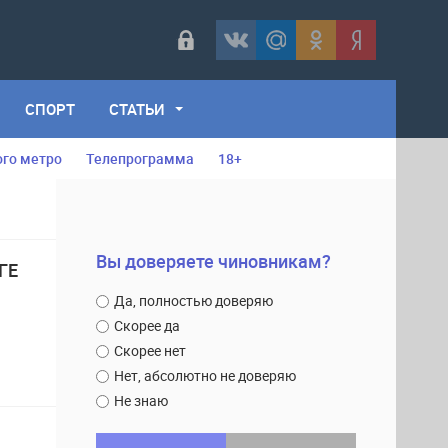
СПОРТ
СТАТЬИ
ого метро
Телепрограмма
18+
Вы доверяете чиновникам?
ГЕ
Да, полностью доверяю
Скорее да
Скорее нет
Нет, абсолютно не доверяю
Не знаю