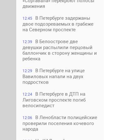
«Сортавала» перекроют полосы
движения
В Петербурге задержаны
12:45
двое подозреваемых в грабеже
на Северном проспекте
В Белоострове две
12:39
девушки распылили перцовый
баллончик в сторону женщины и
ребенка
В Петербурге на улице
12:29
Вавиловых напали на двух
подростков
В Петербурге в ДТП на
12:24
Лиговском проспекте погиб
велосипедист
В Ленобласти полицейские
12:06
проверили поселения кочевого
народа