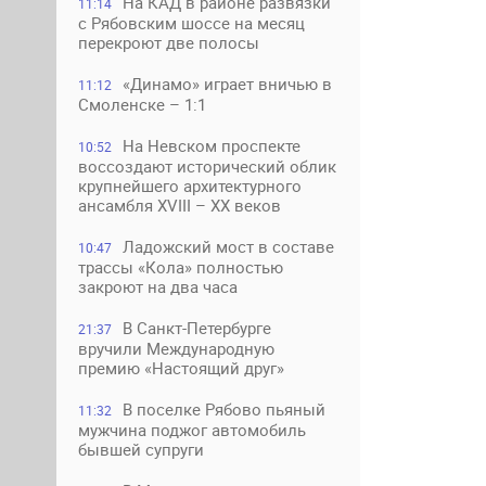
На КАД в районе развязки
11:14
с Рябовским шоссе на месяц
перекроют две полосы
«Динамо» играет вничью в
11:12
Смоленске – 1:1
На Невском проспекте
10:52
воссоздают исторический облик
крупнейшего архитектурного
ансамбля XVIII – XX веков
Ладожский мост в составе
10:47
трассы «Кола» полностью
закроют на два часа
В Санкт-Петербурге
21:37
вручили Международную
премию «Настоящий друг»
В поселке Рябово пьяный
11:32
мужчина поджог автомобиль
бывшей супруги