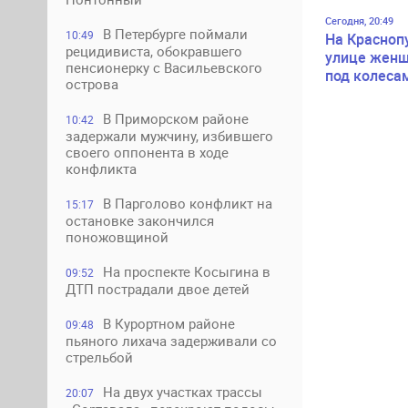
Сегодня, 20:49
В Петербурге поймали
10:49
На Красноп
рецидивиста, обокравшего
улице женщ
пенсионерку с Васильевского
под колеса
острова
В Приморском районе
10:42
задержали мужчину, избившего
своего оппонента в ходе
конфликта
В Парголово конфликт на
15:17
остановке закончился
поножовщиной
На проспекте Косыгина в
09:52
ДТП пострадали двое детей
В Курортном районе
09:48
пьяного лихача задерживали со
стрельбой
На двух участках трассы
20:07