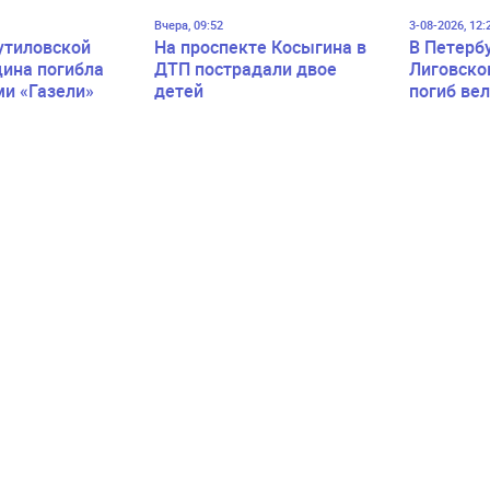
Вчера, 09:52
3-08-2026, 12:
утиловской
На проспекте Косыгина в
В Петерб
ина погибла
ДТП пострадали двое
Лиговско
ми «Газели»
детей
погиб ве