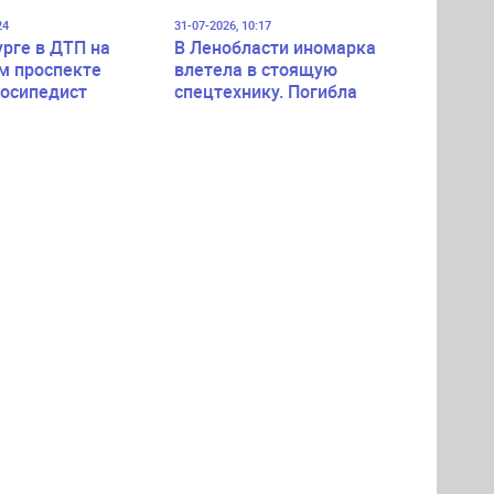
24
31-07-2026, 10:17
урге в ДТП на
В Ленобласти иномарка
м проспекте
влетела в стоящую
лосипедист
спецтехнику. Погибла
пассажирка легковушки