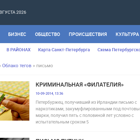
АВГУСТА 2026
БИЗНЕС
ОБЩЕСТВО
ПРОИСШЕСТВИЯ
КУЛЬТУРА
В РАЙОНАХ
Карта Санкт-Петербурга
Схема Петербургск
»
Облако тегов
» письмо
КРИМИНАЛЬНАЯ «ФИЛАТЕЛИЯ»
10-09-2014, 13:36
Петербуржец, получивший из Ирландии письмо с
наркотиками, закумуфлированными под почтовы
марки, получил пять с половиной лет условно с
испытательным сроком 5