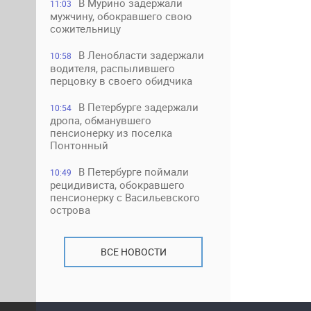
В Мурино задержали
11:03
мужчину, обокравшего свою
сожительницу
В Ленобласти задержали
10:58
водителя, распылившего
перцовку в своего обидчика
В Петербурге задержали
10:54
дропа, обманувшего
пенсионерку из поселка
Понтонный
В Петербурге поймали
10:49
рецидивиста, обокравшего
пенсионерку с Васильевского
острова
ВСЕ НОВОСТИ