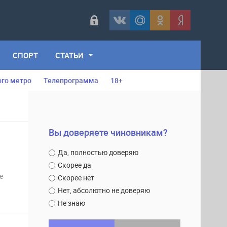
СПОРТ
СТАТЬИ
ого метро
Телепрограмма
18+
Вы доверяете чиновникам?
Да, полностью доверяю
Скорее да
е
Скорее нет
Нет, абсолютно не доверяю
Не знаю