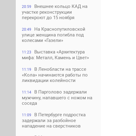
Внешнее кольцо КАД на
20:59
участке реконструкции
перекроют до 15 ноября
На Краснопутиловской
20:49
улице женщина погибла под
колесами «Газели»
Выставка «Архитектура
11:23
мифа: Металл, Камень и Цвет»
В Ленобласти на трассе
11:19
«Кола» начинаются работы по
ликвидации колейности
В Парголово задержали
11:14
мужчину, напавшего с ножом на
соседа
В Петербурге подростка
11:09
задержали за разбойное
нападение на сверстников