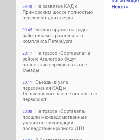
погиб водит
На развязке КАД с
Некст»
09:48
Приморским шоссе полностью
перекроют два съезда
Беглов вручил награды
09:45
работникам строительного
комплекса Петербурга
На трассе «Сортавала» в
20:17
районе Агалатово будут
полностью перекрывать все
съезды
Съезды в узле
20:11
пересечения КАД и
Левашовского шоссе полностью
перекроют
На трассе «Сортавала»
20:08
прошли межведомственные
учения по ликвидации
последствий крупного ДТП