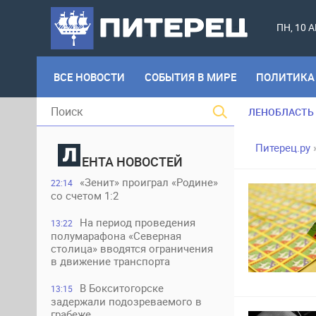
ПН, 10 
ВСЕ НОВОСТИ
СОБЫТИЯ В МИРЕ
ПОЛИТИКА
ЛЕНОБЛАСТЬ
Питерец.ру
ЕНТА НОВОСТЕЙ
«Зенит» проиграл «Родине»
22:14
со счетом 1:2
На период проведения
13:22
полумарафона «Северная
столица» вводятся ограничения
в движение транспорта
В Бокситогорске
13:15
задержали подозреваемого в
грабеже