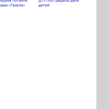
нщина погибла
ДТП пострадали двое
сами «Газели»
детей