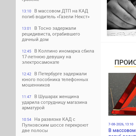
В массовом ДТП на КАД
13:10
погиб водитель «Газели Некст»
В Тосно задержали
13:01
рецидивиста, ограбившего
дачный дом
В Колпино иномарка сбила
12:45
17-летнюю девушку на
ПРОИС
электросамокате
В Петербурге задержали
12:42
юного пособника телефонных
мошенников
В Шушарах женщина
11:47
ударила сотрудницу магазина
арматурой
На развязке КАД с
10:54
7-08-2026, 13:10
Пулковским шоссе перекроют
В массовом
две полосы