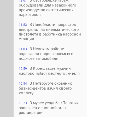
В Сестрорецке гараж
13:07
оборудовали для незаконного
производства синтетических
наркотиков
В Ленобласти подросток
11:53
выстрелил из пневматического
пистолета в работника насосной
станции
В Невском районе
11:03
задержали подозреваемых в
поджоге автомобиля
В Кронштадте мужчин
10:59
жестоко избил местного жителя
В Петербурге охранник
10:54
бизнес-центра избил своего
коллегу
В музее-усадьбе «Пенаты»
10:23
завершен основной этап
реставрации