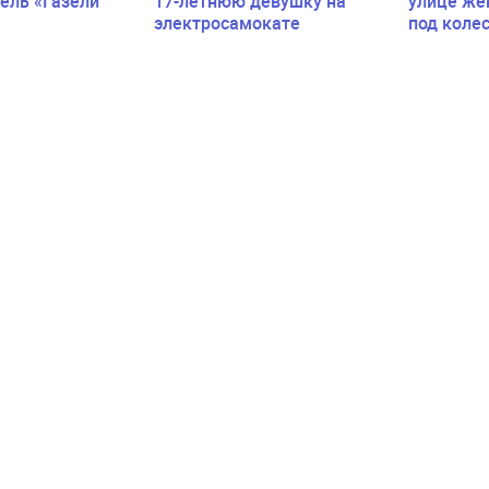
ель «Газели
17-летнюю девушку на
улице же
электросамокате
под коле