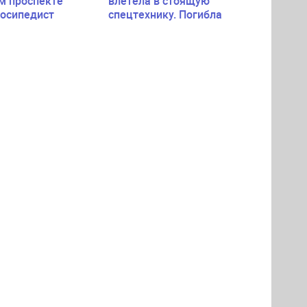
м проспекте
влетела в стоящую
лосипедист
спецтехнику. Погибла
пассажирка легковушки