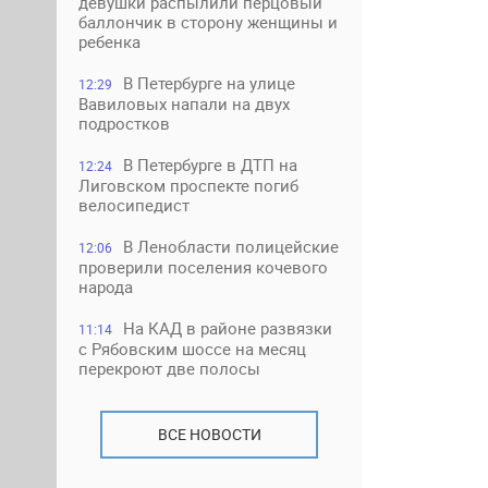
девушки распылили перцовый
баллончик в сторону женщины и
ребенка
В Петербурге на улице
12:29
Вавиловых напали на двух
подростков
В Петербурге в ДТП на
12:24
Лиговском проспекте погиб
велосипедист
В Ленобласти полицейские
12:06
проверили поселения кочевого
народа
На КАД в районе развязки
11:14
с Рябовским шоссе на месяц
перекроют две полосы
ВСЕ НОВОСТИ