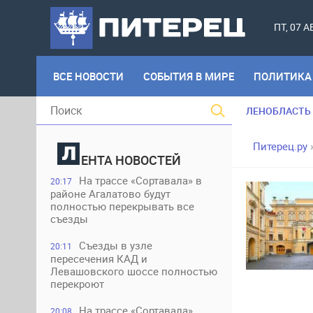
ПТ, 07 
ВСЕ НОВОСТИ
СОБЫТИЯ В МИРЕ
ПОЛИТИКА
ЛЕНОБЛАСТЬ
Питерец.ру
ЕНТА НОВОСТЕЙ
На трассе «Сортавала» в
20:17
районе Агалатово будут
полностью перекрывать все
съезды
Съезды в узле
20:11
пересечения КАД и
Левашовского шоссе полностью
перекроют
На трассе «Сортавала»
20:08