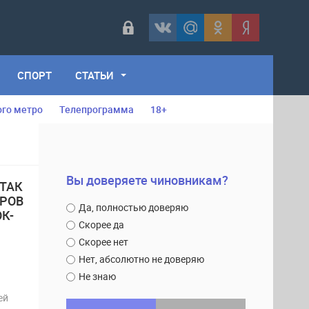
СПОРТ
СТАТЬИ
ого метро
Телепрограмма
18+
Вы доверяете чиновникам?
ТАК
ЕРОВ
Да, полностью доверяю
К-
Скорее да
Скорее нет
Нет, абсолютно не доверяю
Не знаю
ей