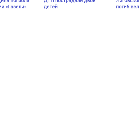
ина погибла
ДТП пострадали двое
Лиговско
ми «Газели»
детей
погиб ве