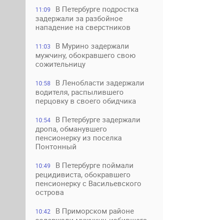
В Петербурге подростка
11:09
задержали за разбойное
нападение на сверстников
В Мурино задержали
11:03
мужчину, обокравшего свою
сожительницу
В Ленобласти задержали
10:58
водителя, распылившего
перцовку в своего обидчика
В Петербурге задержали
10:54
дропа, обманувшего
пенсионерку из поселка
Понтонный
В Петербурге поймали
10:49
рецидивиста, обокравшего
пенсионерку с Васильевского
острова
В Приморском районе
10:42