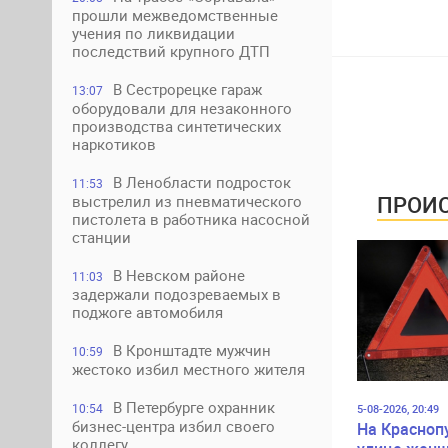
прошли межведомственные
учения по ликвидации
последствий крупного ДТП
В Сестрорецке гараж
13:07
оборудовали для незаконного
производства синтетических
наркотиков
В Ленобласти подросток
11:53
ПРОИС
выстрелил из пневматического
пистолета в работника насосной
станции
В Невском районе
11:03
задержали подозреваемых в
поджоге автомобиля
В Кронштадте мужчин
10:59
жестоко избил местного жителя
В Петербурге охранник
10:54
5-08-2026, 20:49
бизнес-центра избил своего
На Красноп
коллегу