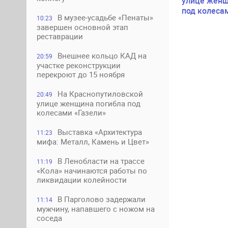
улице женщ
под колеса
В музее-усадьбе «Пенаты»
10:23
завершен основной этап
реставрации
Внешнее кольцо КАД на
20:59
участке реконструкции
перекроют до 15 ноября
На Краснопутиловской
20:49
улице женщина погибла под
колесами «Газели»
Выставка «Архитектура
11:23
мифа: Металл, Камень и Цвет»
В Ленобласти на трассе
11:19
«Кола» начинаются работы по
ликвидации колейности
В Парголово задержали
11:14
мужчину, напавшего с ножом на
соседа