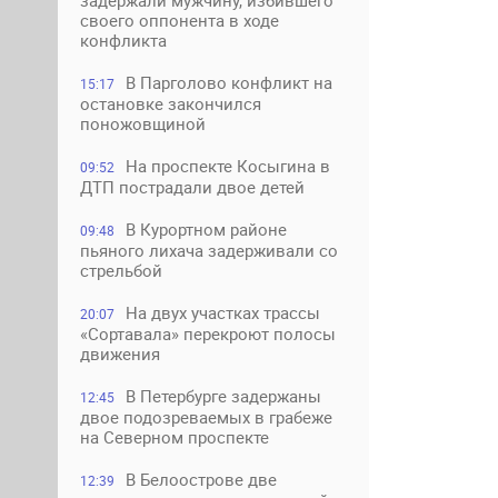
задержали мужчину, избившего
своего оппонента в ходе
конфликта
В Парголово конфликт на
15:17
остановке закончился
поножовщиной
На проспекте Косыгина в
09:52
ДТП пострадали двое детей
В Курортном районе
09:48
пьяного лихача задерживали со
стрельбой
На двух участках трассы
20:07
«Сортавала» перекроют полосы
движения
В Петербурге задержаны
12:45
двое подозреваемых в грабеже
на Северном проспекте
В Белоострове две
12:39