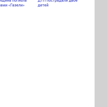
нщина погибла
ДТП пострадали двое
сами «Газели»
детей