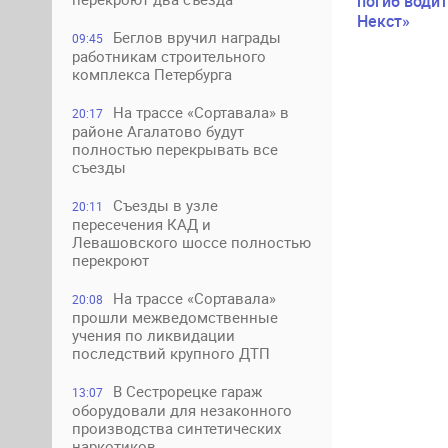
погиб водит
Некст»
Беглов вручил награды
09:45
работникам строительного
комплекса Петербурга
На трассе «Сортавала» в
20:17
районе Агалатово будут
полностью перекрывать все
съезды
Съезды в узле
20:11
пересечения КАД и
Левашовского шоссе полностью
перекроют
На трассе «Сортавала»
20:08
прошли межведомственные
учения по ликвидации
последствий крупного ДТП
В Сестрорецке гараж
13:07
оборудовали для незаконного
производства синтетических
наркотиков