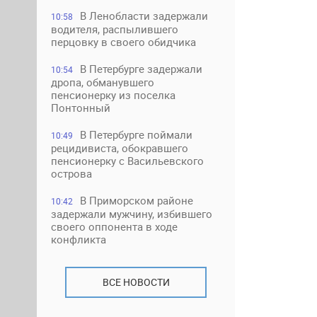
В Ленобласти задержали
10:58
водителя, распылившего
перцовку в своего обидчика
В Петербурге задержали
10:54
дропа, обманувшего
пенсионерку из поселка
Понтонный
В Петербурге поймали
10:49
рецидивиста, обокравшего
пенсионерку с Васильевского
острова
В Приморском районе
10:42
задержали мужчину, избившего
своего оппонента в ходе
конфликта
ВСЕ НОВОСТИ