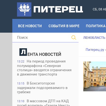
СБ, 08 
ВСЕ НОВОСТИ
СОБЫТИЯ В МИРЕ
ПОЛИТИКА
ЛЕНОБЛАСТЬ
Питерец.ру
ЕНТА НОВОСТЕЙ
На период проведения
13:22
полумарафона «Северная
столица» вводятся ограничения
в движение транспорта
В Бокситогорске
13:15
задержали подозреваемого в
грабеже
В массовом ДТП на КАД
13:10
погиб водитель «Газели Некст»