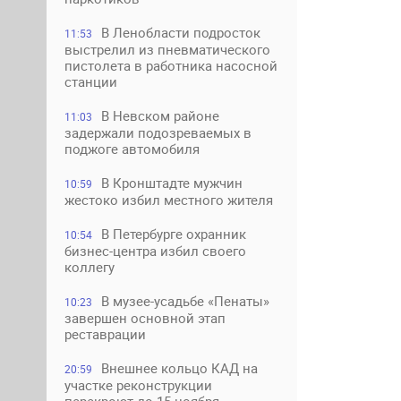
В Ленобласти подросток
11:53
выстрелил из пневматического
пистолета в работника насосной
станции
В Невском районе
11:03
задержали подозреваемых в
поджоге автомобиля
В Кронштадте мужчин
10:59
жестоко избил местного жителя
В Петербурге охранник
10:54
бизнес-центра избил своего
коллегу
В музее-усадьбе «Пенаты»
10:23
завершен основной этап
реставрации
Внешнее кольцо КАД на
20:59
участке реконструкции