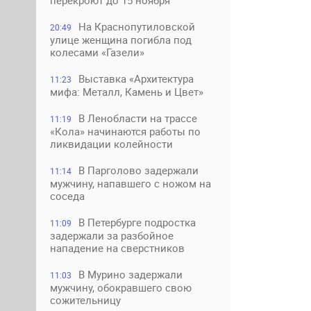
перекроют до 15 ноября
На Краснопутиловской
20:49
улице женщина погибла под
колесами «Газели»
Выставка «Архитектура
11:23
мифа: Металл, Камень и Цвет»
В Ленобласти на трассе
11:19
«Кола» начинаются работы по
ликвидации колейности
В Парголово задержали
11:14
мужчину, напавшего с ножом на
соседа
В Петербурге подростка
11:09
задержали за разбойное
нападение на сверстников
В Мурино задержали
11:03
мужчину, обокравшего свою
сожительницу