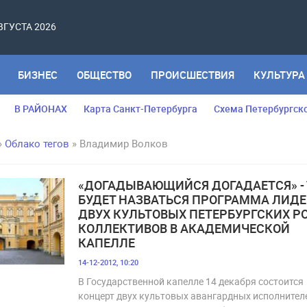
АВГУСТА 2026
БИЗНЕС
ОБЩЕСТВО
ПРОИСШЕСТВИЯ
КУЛЬТУРА
В РАЙОНАХ
Карта Санкт-Петербурга
Схема Петербургск
»
Облако тегов
» Владимир Волков
«ДОГАДЫВАЮЩИЙСЯ ДОГАДАЕТСЯ» - 
БУДЕТ НАЗВАТЬСЯ ПРОГРАММА ЛИД
ДВУХ КУЛЬТОВЫХ ПЕТЕРБУРГСКИХ РО
КОЛЛЕКТИВОВ В АКАДЕМИЧЕСКОЙ
КАПЕЛЛЕ
14-12-2012, 10:20
В Государственной капелле 14 декабря состоится
концерт двух культовых авангардных исполнител