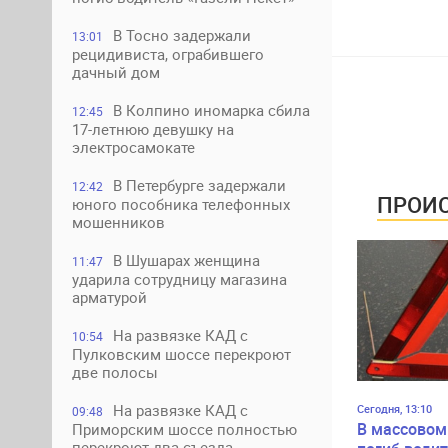
В Тосно задержали
13:01
рецидивиста, ограбившего
дачный дом
В Колпино иномарка сбила
12:45
17-летнюю девушку на
электросамокате
В Петербурге задержали
12:42
ПРОИС
юного пособника телефонных
мошенников
В Шушарах женщина
11:47
ударила сотрудницу магазина
арматурой
На развязке КАД с
10:54
Пулковским шоссе перекроют
две полосы
На развязке КАД с
Сегодня, 13:10
09:48
В массовом
Приморским шоссе полностью
перекроют два съезда