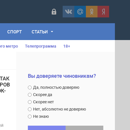
СПОРТ
СТАТЬИ
ого метро
Телепрограмма
18+
Вы доверяете чиновникам?
ТАК
ЕРОВ
Да, полностью доверяю
К-
Скорее да
Скорее нет
Нет, абсолютно не доверяю
Не знаю
ей