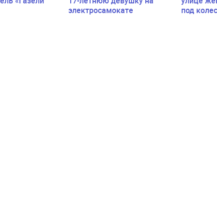
ель «Газели
17-летнюю девушку на
улице же
электросамокате
под коле