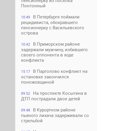
пенсионерку из поселка
Понтонный
В Петербурге поймали
10:49
рецидивиста, обокравшего
пенсионерку с Васильевского
острова
В Приморском районе
10:42
задержали мужчину, избившего
своего оппонента в ходе
конфликта
В Парголово конфликт на
15:17
остановке закончился
поножовщиной
На проспекте Косыгина в
09:52
ДТП пострадали двое детей
В Курортном районе
09:48
пьяного лихача задерживали со
стрельбой