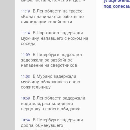
улице женщ
под колеса
В Ленобласти на трассе
11:19
«Кола» начинаются работы по
ликвидации колейности
В Парголово задержали
11:14
мужчину, напавшего с ножом на
соседа
В Петербурге подростка
11:09
задержали за разбойное
нападение на сверстников
В Мурино задержали
11:03
мужчину, обокравшего свою
сожительницу
В Ленобласти задержали
10:58
водителя, распылившего
перцовку в своего обидчика
В Петербурге задержали
10:54
дропа, обманувшего