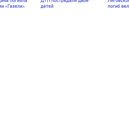
ина погибла
ДТП пострадали двое
Лиговско
ми «Газели»
детей
погиб ве