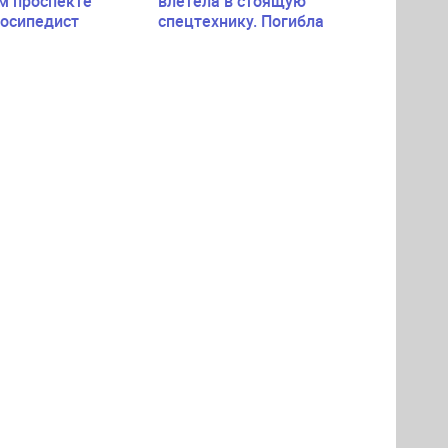
м проспекте
влетела в стоящую
лосипедист
спецтехнику. Погибла
пассажирка легковушки