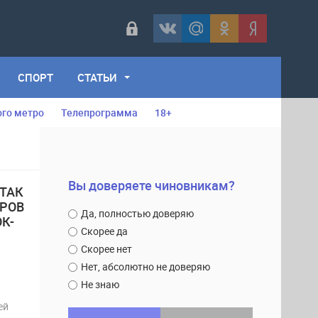
СПОРТ
СТАТЬИ
ого метро
Телепрограмма
18+
Вы доверяете чиновникам?
ТАК
ЕРОВ
Да, полностью доверяю
К-
Скорее да
Скорее нет
Нет, абсолютно не доверяю
Не знаю
ей