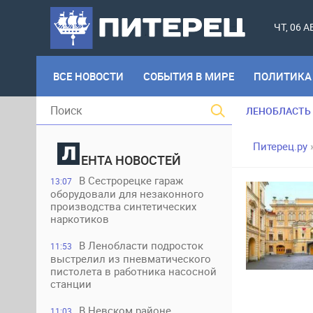
ЧТ, 06 
ВСЕ НОВОСТИ
СОБЫТИЯ В МИРЕ
ПОЛИТИКА
ЛЕНОБЛАСТЬ
Питерец.ру
ЕНТА НОВОСТЕЙ
В Сестрорецке гараж
13:07
оборудовали для незаконного
производства синтетических
наркотиков
В Ленобласти подросток
11:53
выстрелил из пневматического
пистолета в работника насосной
станции
В Невском районе
11:03