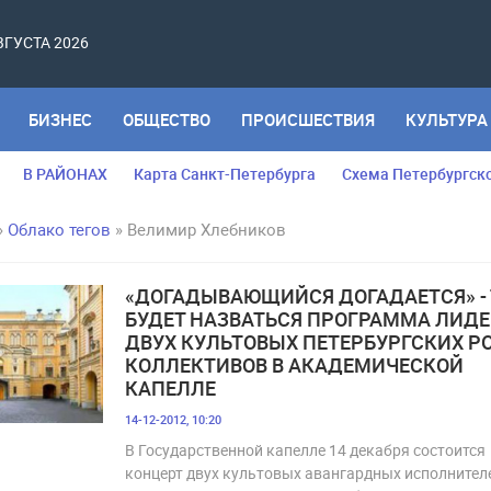
АВГУСТА 2026
БИЗНЕС
ОБЩЕСТВО
ПРОИСШЕСТВИЯ
КУЛЬТУРА
В РАЙОНАХ
Карта Санкт-Петербурга
Схема Петербургск
»
Облако тегов
» Велимир Хлебников
«ДОГАДЫВАЮЩИЙСЯ ДОГАДАЕТСЯ» - 
БУДЕТ НАЗВАТЬСЯ ПРОГРАММА ЛИД
ДВУХ КУЛЬТОВЫХ ПЕТЕРБУРГСКИХ РО
КОЛЛЕКТИВОВ В АКАДЕМИЧЕСКОЙ
КАПЕЛЛЕ
14-12-2012, 10:20
В Государственной капелле 14 декабря состоится
концерт двух культовых авангардных исполнител