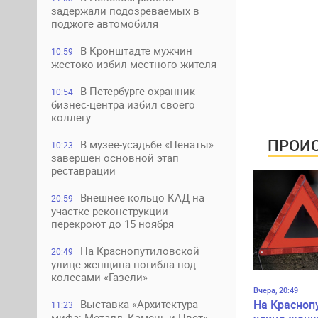
задержали подозреваемых в
поджоге автомобиля
В Кронштадте мужчин
10:59
жестоко избил местного жителя
В Петербурге охранник
10:54
бизнес-центра избил своего
коллегу
ПРОИС
В музее-усадьбе «Пенаты»
10:23
завершен основной этап
реставрации
Внешнее кольцо КАД на
20:59
участке реконструкции
перекроют до 15 ноября
На Краснопутиловской
20:49
улице женщина погибла под
колесами «Газели»
Вчера, 20:49
На Красноп
Выставка «Архитектура
11:23
мифа: Металл, Камень и Цвет»