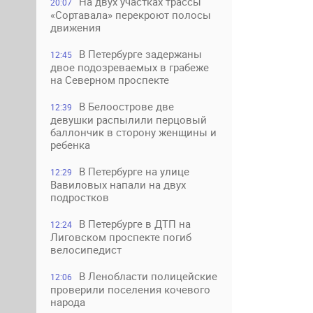
На двух участках трассы
20:07
«Сортавала» перекроют полосы
движения
В Петербурге задержаны
12:45
двое подозреваемых в грабеже
на Северном проспекте
В Белоострове две
12:39
девушки распылили перцовый
баллончик в сторону женщины и
ребенка
В Петербурге на улице
12:29
Вавиловых напали на двух
подростков
В Петербурге в ДТП на
12:24
Лиговском проспекте погиб
велосипедист
В Ленобласти полицейские
12:06
проверили поселения кочевого
народа