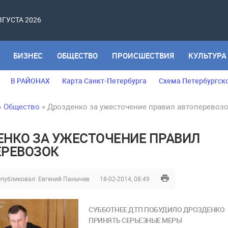
АВГУСТА 2026
БИЗНЕС
ОБЩЕСТВО
ПРОИСШЕСТВИЯ
КУЛЬТУРА
В РАЙОНАХ
Карта Санкт-Петербурга
Схема Петербургск
»
Общество
» Дрозденко за ужесточение правил автоперевоз
НКО ЗА УЖЕСТОЧЕНИЕ ПРАВИЛ
ЕРЕВОЗОК
публиковал:
Евгений Панычев
18-02-2014, 08:49
СУББОТНЕЕ ДТП ПОБУДИЛО ДРОЗДЕНКО
ПРИНЯТЬ СЕРЬЕЗНЫЕ МЕРЫ