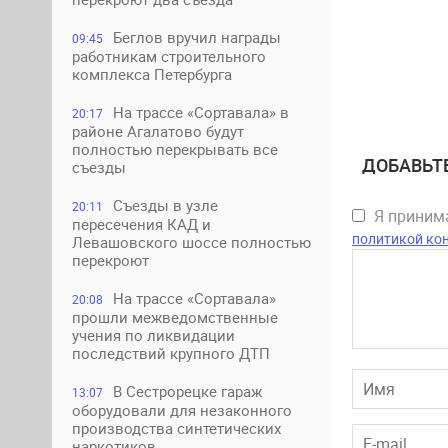
Беглов вручил награды
09:45
работникам строительного
комплекса Петербурга
На трассе «Сортавала» в
20:17
районе Агалатово будут
полностью перекрывать все
ДОБАВЬТ
съезды
Съезды в узле
20:11
Я прини
пересечения КАД и
политикой ко
Левашовского шоссе полностью
перекроют
На трассе «Сортавала»
20:08
прошли межведомственные
учения по ликвидации
последствий крупного ДТП
В Сестрорецке гараж
13:07
оборудовали для незаконного
производства синтетических
наркотиков