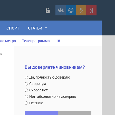
СПОРТ
СТАТЬИ
ого метро
Телепрограмма
18+
ок
Вы доверяете чиновникам?
Да, полностью доверяю
Скорее да
Скорее нет
Нет, абсолютно не доверяю
Не знаю