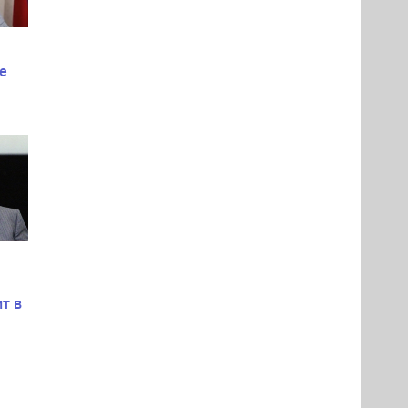
е
т в