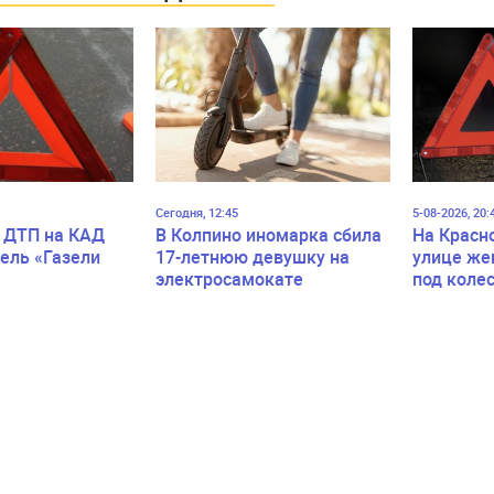
Сегодня, 12:45
5-08-2026, 20:
 ДТП на КАД
В Колпино иномарка сбила
На Красн
ель «Газели
17-летнюю девушку на
улице же
электросамокате
под коле