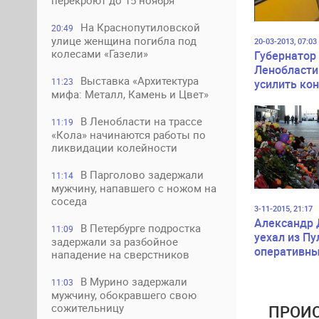
перекроют до 15 ноября
На Краснопутиловской
20:49
улице женщина погибла под
20-03-2013, 07:03
колесами «Газели»
Губернатор
Ленобласти
Выставка «Архитектура
11:23
усилить кон
мифа: Металл, Камень и Цвет»
организаци
пассажирск
В Ленобласти на трассе
11:19
перевозок
«Кола» начинаются работы по
ликвидации колейности
В Парголово задержали
11:14
мужчину, напавшего с ножом на
соседа
3-11-2015, 21:17
Александр 
В Петербурге подростка
11:09
уехал из Пу
задержали за разбойное
оперативны
нападение на сверстников
В Мурино задержали
11:03
мужчину, обокравшего свою
сожительницу
ПРОИС