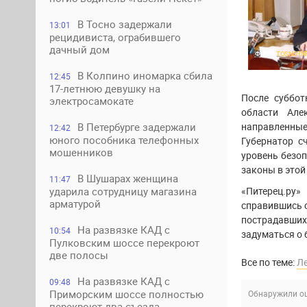
В Тосно задержали
13:01
рецидивиста, ограбившего
дачный дом
ФОТО:
TOSNO-IN
В Колпино иномарка сбила
12:45
17-летнюю девушку на
После суббот
электросамокате
области Але
направленны
В Петербурге задержали
12:42
юного пособника телефонных
Губернатор с
мошенников
уровень безо
законы в этой
В Шушарах женщина
11:47
«Питерец.ру»
ударила сотрудницу магазина
арматурой
справившись с
пострадавши
На развязке КАД с
10:54
задуматься о 
Пулковским шоссе перекроют
две полосы
Все по теме:
Л
На развязке КАД с
09:48
Приморским шоссе полностью
Обнаружили ош
перекроют два съезда