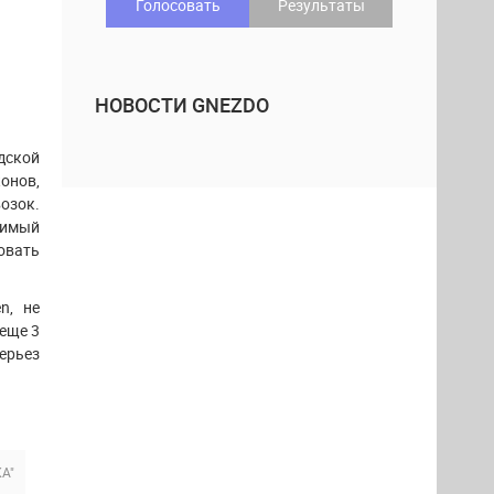
Голосовать
Результаты
НОВОСТИ GNEZDO
дской
онов,
озок.
димый
овать
n, не
 еще 3
ерьез
А"