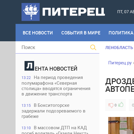
ПТ, 07 
ВСЕ НОВОСТИ
СОБЫТИЯ В МИРЕ
ПОЛИТИКА
ЛЕНОБЛАСТЬ
Питерец.ру
ЕНТА НОВОСТЕЙ
На период проведения
13:22
ДРОЗДЕ
полумарафона «Северная
АВТОП
столица» вводятся ограничения
в движение транспорта
В Бокситогорске
0
О
13:15
задержали подозреваемого в
грабеже
В массовом ДТП на КАД
13:10
погиб водитель «Газели Некст»