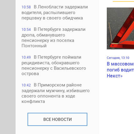
В Ленобласти задержали
10:58
водителя, распылившего
перцовку в своего обидчика
В Петербурге задержали
10:54
дропа, обманувшего
пенсионерку из поселка
Понтонный
В Петербурге поймали
10:49
Сегодня, 13:10
рецидивиста, обокравшего
В массовом
пенсионерку с Васильевского
погиб водит
острова
Некст»
В Приморском районе
10:42
задержали мужчину, избившего
своего оппонента в ходе
конфликта
ВСЕ НОВОСТИ