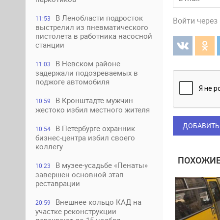
В Ленобласти подросток
11:53
Войти через
выстрелил из пневматического
пистолета в работника насосной
станции
В Невском районе
11:03
задержали подозреваемых в
поджоге автомобиля
В Кронштадте мужчин
10:59
жестоко избил местного жителя
ДОБАВИТЬ
В Петербурге охранник
10:54
бизнес-центра избил своего
коллегу
ПОХОЖИЕ
В музее-усадьбе «Пенаты»
10:23
завершен основной этап
реставрации
Внешнее кольцо КАД на
20:59
участке реконструкции