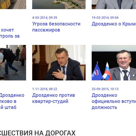
4-03-2014, 09:39
19-03-2014, 09:04
Угроза безопасности
Дрозденко о Крым
 хочет
пассажиров
троль за
ей
их
1-11-2018, 08:22
25-09-2015, 10:13
Дрозденко
Дрозденко против
Дрозденко
лково в
квартир-студий
официально вступи
й штаб
должность
ШЕСТВИЯ НА ДОРОГАХ