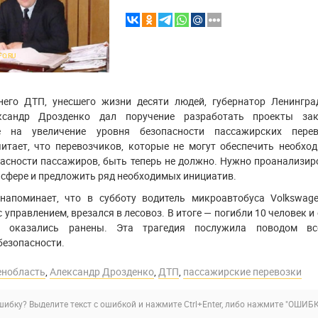
FO.RU
него ДТП, унесшего жизни десяти людей, губернатор Ленингра
ксандр Дрозденко дал поручение разработать проекты зак
е на увеличение уровня безопасности пассажирских перев
читает, что перевозчиков, которые не могут обеспечить необхо
пасности пассажиров, быть теперь не должно. Нужно проанализир
 сфере и предложить ряд необходимых инициатив.
 напоминает, что в субботу водитель микроавтобуса Volkswage
 управлением, врезался в лесовоз. В итоге — погибли 10 человек и
х оказались ранены. Эта трагедия послужила поводом вс
безопасности.
енобласть
,
Александр Дрозденко
,
ДТП
,
пассажирские перевозки
ибку? Выделите текст с ошибкой и нажмите Ctrl+Enter, либо нажмите
"ОШИБК