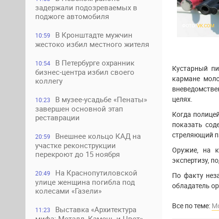
задержали подозреваемых в
поджоге автомобиля
ФОТО:
VK.COM
В Кронштадте мужчин
10:59
жестоко избил местного жителя
В Петербурге охранник
10:54
Кустарный пи
бизнес-центра избил своего
кармане моло
коллегу
вневедомстве
В музее-усадьбе «Пенаты»
целях.
10:23
завершен основной этап
Когда полице
реставрации
показать сод
стреляющий па
Внешнее кольцо КАД на
20:59
участке реконструкции
Оружие, на к
перекроют до 15 ноября
экспертизу, п
На Краснопутиловской
20:49
По факту нез
улице женщина погибла под
обладатель ор
колесами «Газели»
Все по теме:
М
Выставка «Архитектура
11:23
мифа: Металл, Камень и Цвет»