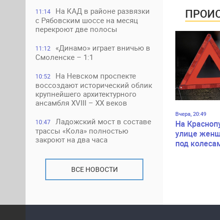
На КАД в районе развязки
ПРОИС
11:14
с Рябовским шоссе на месяц
перекроют две полосы
«Динамо» играет вничью в
11:12
Смоленске – 1:1
На Невском проспекте
10:52
воссоздают исторический облик
крупнейшего архитектурного
ансамбля XVIII – XX веков
Вчера, 20:49
Ладожский мост в составе
10:47
На Красноп
трассы «Кола» полностью
улице женщ
закроют на два часа
под колеса
ВСЕ НОВОСТИ