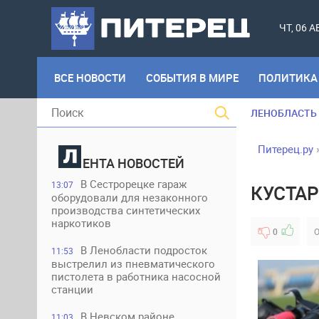
ЧТ, 06 
ВСЕ НОВОСТИ
СОБЫТИЯ В МИРЕ
ПОЛИТИКА
ЛЕНОБЛАСТЬ
Питерец.ру
ЕНТА НОВОСТЕЙ
В Сестрорецке гараж
13:07
КУСТАР
оборудовали для незаконного
производства синтетических
наркотиков
0
О
В Ленобласти подросток
11:53
выстрелил из пневматического
пистолета в работника насосной
станции
В Невском районе
11:03