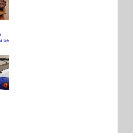
а
ьное