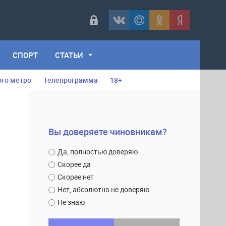
СПОРТ
СТАТЬИ
ого метро
Телепрограмма
18+
Вы доверяете чиновникам?
Да, полностью доверяю
Скорее да
Скорее нет
Нет, абсолютно не доверяю
Не знаю