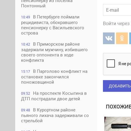
пенсионерку из поселка
Понтонный
В Петербурге поймали
10:49
рецидивиста, обокравшего
Войти через
пенсионерку с Васильевского
острова
В Приморском районе
10:42
задержали мужчину, избившего
своего оппонента в ходе
конфликта
В Парголово конфликт на
15:17
остановке закончился
поножовщиной
ДОБАВИТЬ
На проспекте Косыгина в
09:52
ДТП пострадали двое детей
ПОХОЖИЕ
В Курортном районе
09:48
пьяного лихача задерживали со
стрельбой