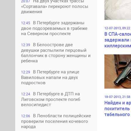
На двух участках трассы
20:07
«Сортавала» перекроют полосы
движения
В Петербурге задержаны
12:45
двое подозреваемых в грабеже
12-07-2013, 09:22
на Северном проспекте
В СПА-сало
задержали 
В Белоострове две
киллерским
12:39
девушки распылили перцовый
баллончик в сторону женщины и
ребенка
В Петербурге на улице
12:29
Вавиловых напали на двух
подростков
В Петербурге в ДТП на
12:24
18-07-2013, 21:58
Лиговском проспекте погиб
Найден и а
велосипедист
похититель
табельного
В Ленобласти полицейские
12:06
пьяного ми
проверили поселения кочевого
народа