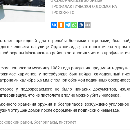
ОРДЖОНИКИДЗЕ ВО ВРЕМЯ
ПРОФИЛАКТИЧЕСКОГО ДОСМОТРА
ПРОХОЖЕГО.
столет, пригодный для стрельбы боевыми патронами, был най
дого человека на улице Орджоникидзе, которого вчера утром 
нной охраны Московского района остановил чисто в профилактич
йские попросили мужчину 1982 года рождения предъявить докуме
ержимое карманов, у петербуржца был найден самодельный пист
тронами калибра 5,6 мм, с полной обоймой подлинных боеприпас
оторое у подозреваемого не было никаких документов, изъя
одтвердившую, что из пистолета вполне можно убить человека.
аконного хранения оружия и боеприпасов возбуждено уголовное 
ужия отпущен домой после оформления подписки о невыезде.
осковский район
,
боеприпасы
,
пистолет