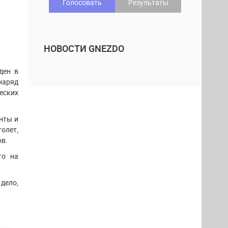
Голосовать
Результаты
НОВОСТИ GNEZDO
ден в
наряд
еских
нты и
олет,
ов.
то на
дело,