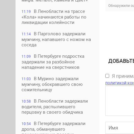
Обнаружили ош
В Ленобласти на трассе
11:19
«Кола» начинаются работы по
ликвидации колейности
В Парголово задержали
11:14
мужчину, напавшего с ножом на
соседа
В Петербурге подростка
11:09
ДОБАВЬТ
задержали за разбойное
нападение на сверстников
Я прини
В Мурино задержали
11:03
политикой ко
мужчину, обокравшего свою
сожительницу
В Ленобласти задержали
10:58
водителя, распылившего
перцовку в своего обидчика
В Петербурге задержали
10:54
дропа, обманувшего