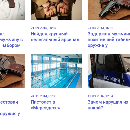
21-09-2016, 20:37
24-04-2013, 16:06
не
Найден крупный
Задержан мужчин
мужчину с
нелегальный арсенал
похитивший табел
 набором
оружие у
полицейского
24-11-2014, 01:08
12-03-2016, 12:34
рестован
Пистолет в
Зачем нарушил их
«Мерседесе»
покой?
 оружия у
лиционера